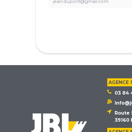
AGENCE 
03 84 
info@j
Route 
39160 
AGENCE