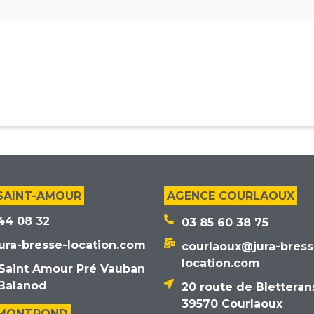
SAINT-AMOUR
AGENCE COURLAOUX
44 08 32
03 85 60 38 75
ura-bresse-location.com
courlaoux@jura-bress
location.com
Saint Amour Pré Vauban
Balanod
20 route de Bletteran
39570 Courlaoux
 MONTROND