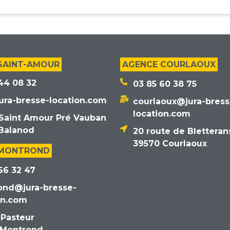
SAINT-AMOUR
AGENCE COURLAOUX
44 08 32
03 85 60 38 75
ura-bresse-location.com
courlaoux@jura-bress
location.com
Saint Amour Pré Vauban
Balanod
20 route de Bletteran
39570 Courlaoux
 MONTROND
66 32 47
ond@jura-bresse-
on.com
 Pasteur
 Montrond