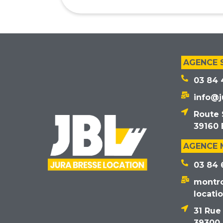
AGENCE 
03 84 
info@j
Route 
39160 
AGENCE
03 84 
montr
locati
31 Rue
39300