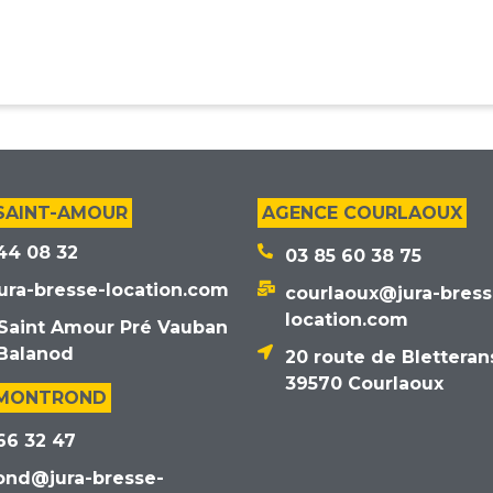
SAINT-AMOUR
AGENCE COURLAOUX
44 08 32
03 85 60 38 75
ura-bresse-location.com
courlaoux@jura-bress
location.com
Saint Amour Pré Vauban
Balanod
20 route de Bletteran
39570 Courlaoux
 MONTROND
66 32 47
ond@jura-bresse-