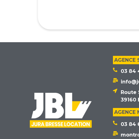
AGENCE 
03 84 
info@j
Route 
39160 
AGENCE
03 84 
montr