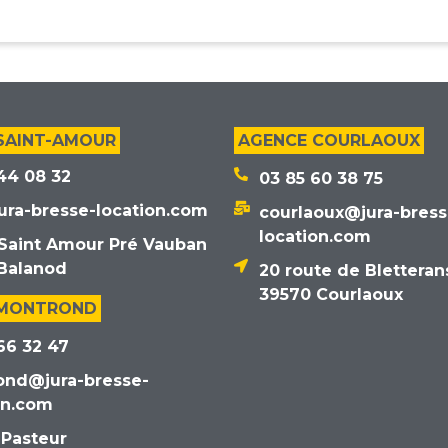
SAINT-AMOUR
AGENCE COURLAOUX
44 08 32
03 85 60 38 75
ura-bresse-location.com
courlaoux@jura-bress
location.com
Saint Amour Pré Vauban
Balanod
20 route de Bletteran
39570 Courlaoux
 MONTROND
66 32 47
ond@jura-bresse-
on.com
 Pasteur