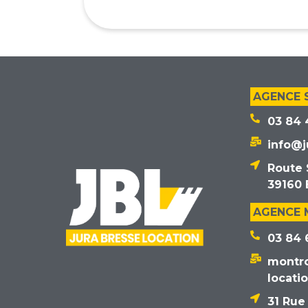
AGENCE 
03 84 
info@j
Route 
39160 
AGENCE
03 84 
montr
locati
31 Rue