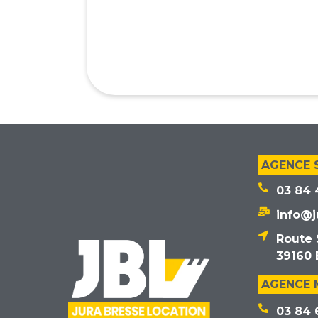
AGENCE 
03 84 
info@j
Route 
39160 
AGENCE
03 84 