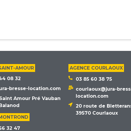
SAINT-AMOUR
AGENCE COURLAOUX
44 08 32
03 85 60 38 75
ura-bresse-location.com
courlaoux@jura-bress
location.com
Saint Amour Pré Vauban
Balanod
20 route de Bletteran
39570 Courlaoux
 MONTROND
66 32 47